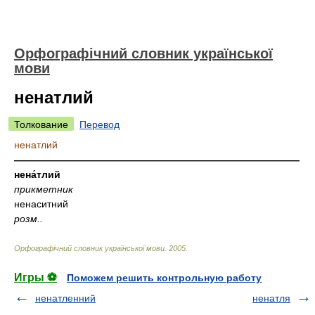
Орфографічний словник української
мови
ненатлий
Толкование
Перевод
ненатлий
—————————————————————————————
нена́тлий
прикметник
ненаситний
розм..
Орфографічний словник української мови
.
2005
.
Игры ⚽
Поможем решить контрольную работу
ненатленний
ненатля