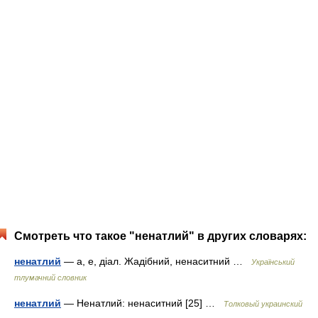
Смотреть что такое "ненатлий" в других словарях:
ненатлий
— а, е, діал. Жадібний, ненаситний …
Український
тлумачний словник
ненатлий
— Ненатлий: ненаситний [25] …
Толковый украинский